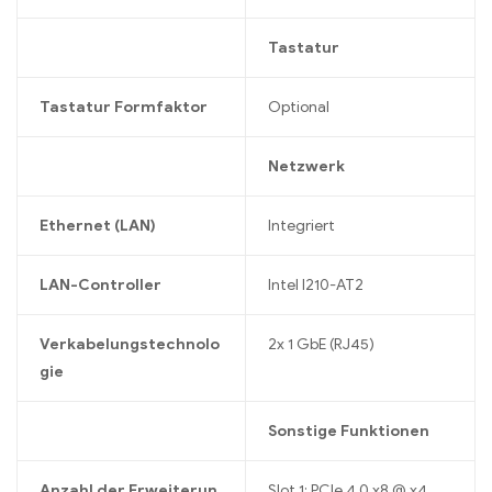
Tastatur
Tastatur Formfaktor
Optional
Netzwerk
Ethernet (LAN)
Integriert
LAN-Controller
Intel I210-AT2
Verkabelungstechnolo
2x 1 GbE (RJ45)
gie
Sonstige Funktionen
Anzahl der Erweiterun
Slot 1: PCIe 4.0 x8 @ x4