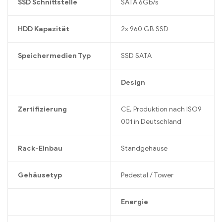
SSD Schnittstelle
SATA 6Gb/s
HDD Kapazität
2x 960 GB SSD
Speichermedien Typ
SSD SATA
Design
Zertifizierung
CE, Produktion nach ISO9
001 in Deutschland
Rack-Einbau
Standgehäuse
Gehäusetyp
Pedestal / Tower
Energie