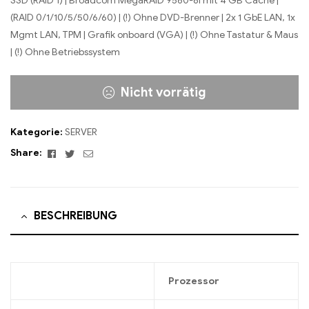
SSD (RAID 1) | Broadcom MegaRAID 9560-8i mit 4 GB Cache |
(RAID 0/1/10/5/50/6/60) | (!) Ohne DVD-Brenner | 2x 1 GbE LAN, 1x
Mgmt LAN, TPM | Grafik onboard (VGA) | (!) Ohne Tastatur & Maus
| (!) Ohne Betriebssystem
Nicht vorrätig
Kategorie:
SERVER
Facebook
Twitter
Email
Share:
BESCHREIBUNG
Prozessor