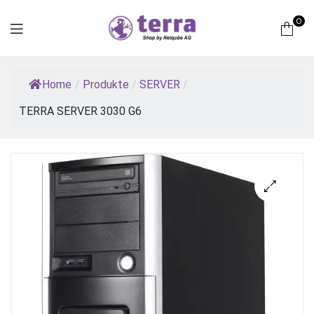
0
Terra
Home
/
Produkte
/
SERVER
/
Computer
TERRA SERVER 3030 G6