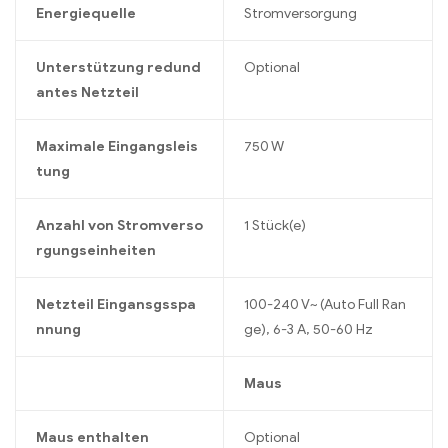
Energiequelle
Stromversorgung
Unterstützung redund
Optional
antes Netzteil
Maximale Eingangsleis
750 W
tung
Anzahl von Stromverso
1 Stück(e)
rgungseinheiten
Netzteil Eingansgsspa
100-240 V~ (Auto Full Ran
nnung
ge), 6-3 A, 50-60 Hz
Maus
Maus enthalten
Optional