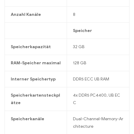
Anzahl Kanäle
8
Speicher
Speicherkapazität
32 GB
RAM-Speicher maximal
128 GB
Interner Speichertyp
DDR5 ECC UB RAM
Speicherkartensteckpl
4x DDR5 PC4400, UB EC
ätze
C
Speicherkanäle
Dual-Channel-Memory-Ar
chitecture