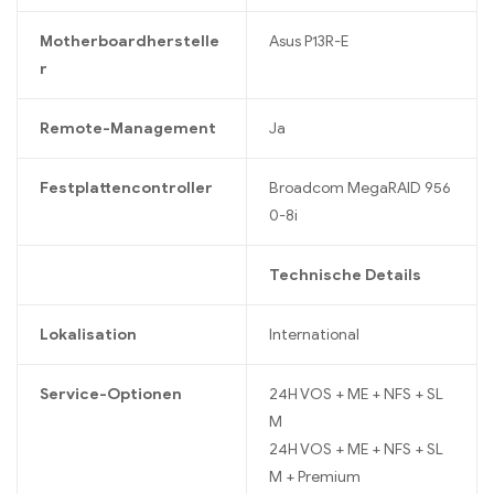
Motherboardherstelle
Asus P13R-E
r
Remote-Management
Ja
Festplattencontroller
Broadcom MegaRAID 956
0-8i
Technische Details
Lokalisation
International
Service-Optionen
24H VOS + ME + NFS + SL
M
24H VOS + ME + NFS + SL
M + Premium