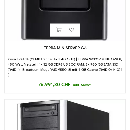
TERRA MINISERVER G6
Xeon E-2434 (12 MB Cache, 4x 3.40 GHz) | TERRA SR301P MINITOWER,
450 Watt Netzteil | 1x 32 GB DDR5 UB ECC RAM, 2x 960 GB SATA SSD
(RAID 1) | Broadcom MegaRAID 9550-8i mit 4 GB Cache (RAID 0/1/10) |
(!...
76.991,30
CHF
inkl. MwSt.