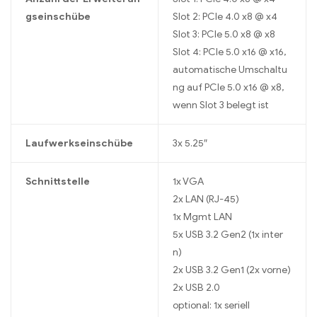
gseinschübe
Slot 2: PCIe 4.0 x8 @ x4
Slot 3: PCIe 5.0 x8 @ x8
Slot 4: PCIe 5.0 x16 @ x16,
automatische Umschaltu
ng auf PCIe 5.0 x16 @ x8,
wenn Slot 3 belegt ist
Laufwerkseinschübe
3x 5.25″
Schnittstelle
1x VGA
2x LAN (RJ-45)
1x Mgmt LAN
5x USB 3.2 Gen2 (1x inter
n)
2x USB 3.2 Gen1 (2x vorne)
2x USB 2.0
optional: 1x seriell