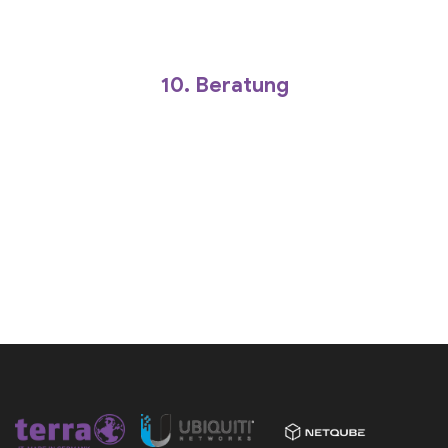
Zentrum der geschäftlichen Tätigkeit.
Die hohen Qualitätskriterien stehen im
zu den Qualitätskriterien zu melden.
10. Beratung
Kunden haben die Möglichkeit, Verstösse bei
überprüfen.
umsetzbar und lassen sich jederzeit
Die Qualitätskriterien sind in der Praxis
freundliche Beratung des Kunden sicher.
TERRA COMPUTER stellt eine fachgerechte und