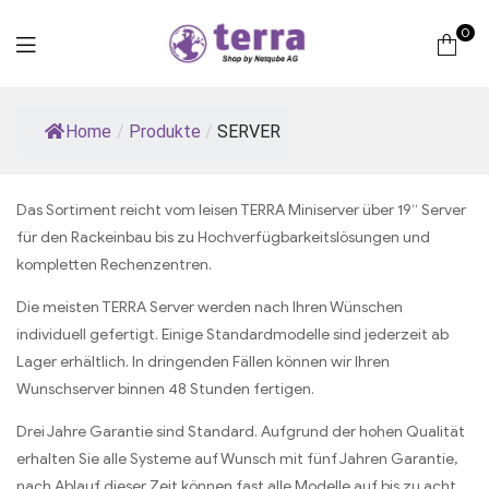
0
Terra
Home
/
Produkte
/
SERVER
Computer
Das Sortiment reicht vom leisen TERRA Miniserver über 19“ Server
für den Rackeinbau bis zu Hochverfügbarkeitslösungen und
kompletten Rechenzentren.
Die meisten TERRA Server werden nach Ihren Wünschen
individuell gefertigt. Einige Standardmodelle sind jederzeit ab
Lager erhältlich. In dringenden Fällen können wir Ihren
Wunschserver binnen 48 Stunden fertigen.
Drei Jahre Garantie sind Standard. Aufgrund der hohen Qualität
erhalten Sie alle Systeme auf Wunsch mit fünf Jahren Garantie,
nach Ablauf dieser Zeit können fast alle Modelle auf bis zu acht