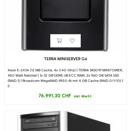
TERRA MINISERVER G6
Xeon E-2434 (12 MB Cache, 4x 3.40 GHz) | TERRA SR301P MINITOWER,
450 Watt Netzteil | 1x 32 GB DDR5 UB ECC RAM, 2x 960 GB SATA SSD
(RAID 1) | Broadcom MegaRAID 9550-8i mit 4 GB Cache (RAID 0/1/10) |
(!...
76.991,30
CHF
inkl. MwSt.