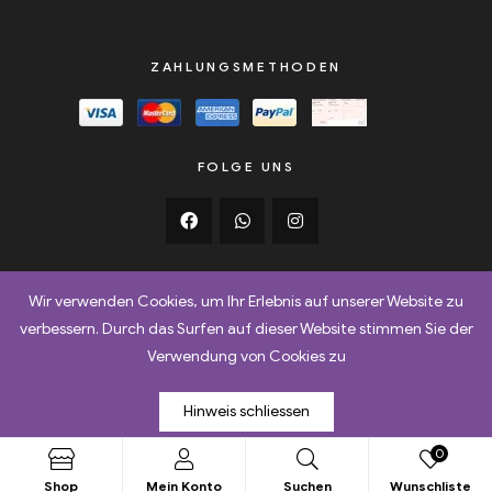
ZAHLUNGSMETHODEN
FOLGE UNS
Wir verwenden Cookies, um Ihr Erlebnis auf unserer Website zu
verbessern. Durch das Surfen auf dieser Website stimmen Sie der
AGB
Retoure
Versand & Lieferbedingungen
Verwendung von Cookies zu
Datenschutz
Impressum
Hinweis schliessen
Copyright © 2025
Netqube AG
. All Rights Reserved.
0
Shop
Mein Konto
Suchen
Wunschliste