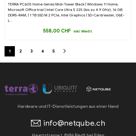
TERRA PC605 Home-Series Midi-Tower Black | Windows 11 Home,
Microsoft Office trial | Intel Core Ultra 5 225 (bis zu 4.9 GHz), 16 GB
DDR5-RAM, | 1 TB SSD M.2 PCIe, Intel Graphics | SD-Cardreader, GbE-
L...
558,00
CHF
inkl. MwSt.
1
2
3
4
5
Hardware und IT-Dienstleistungen aus einer Hand
info@netqube.ch
Hauptstrasse 1, 8586 Riedt bei Erlen