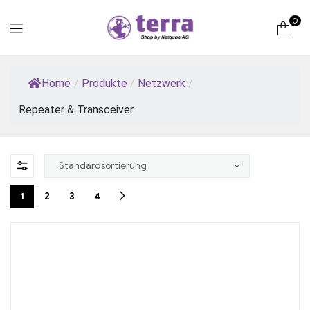
0
Terra
Home
/
Produkte
/
Netzwerk
/
Computer
Repeater & Transceiver
1
2
3
4