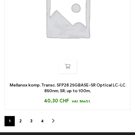
Mellanox komp. Transc. SFP28 25GBASE-SR Optical LC-LC
850nm, SR, up to 100m,
40,30
CHF
inkl. MwSt.
1
2
3
4