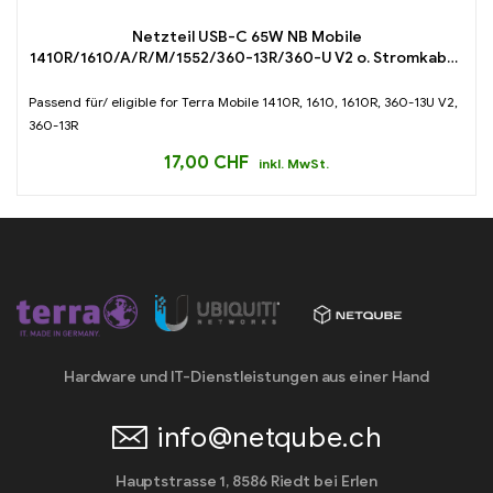
Netzteil USB-C 65W NB Mobile
1410R/1610/A/R/M/1552/360-13R/360-U V2 o. Stromkabel,
MOBILE 1552, 1610 V2, 1610A, 1610M
Passend für/ eligible for Terra Mobile 1410R, 1610, 1610R, 360-13U V2,
360-13R
17,00
CHF
inkl. MwSt.
Hardware und IT-Dienstleistungen aus einer Hand
info@netqube.ch
Hauptstrasse 1, 8586 Riedt bei Erlen