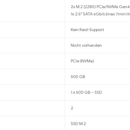
2x M.2 (2280) PCIe/NVMe Gen4
1x 2.5″ SATA 6Gb/s (max 7mm H
Kein Raid-Support
Nicht vorhanden
PCIe (NVMe)
500 GB
1 x 500 GB – SSD
2
SSD M.2