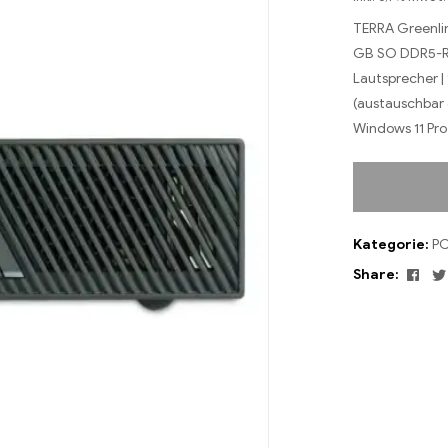
TERRA Greenline
GB SO DDR5-RA
Lautsprecher |
(austauschbar 
Windows 11 Pro,
Kategorie:
P
Fac
Share: