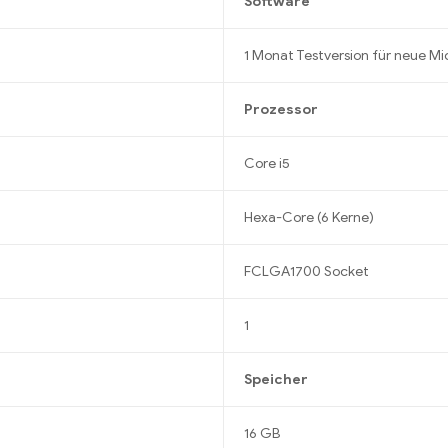
Software
1 Monat Testversion für neue M
Prozessor
Core i5
Hexa-Core (6 Kerne)
FCLGA1700 Socket
1
Speicher
16 GB