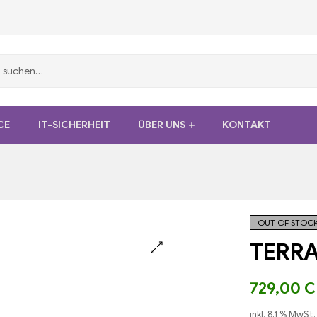
CE
IT-SICHERHEIT
ÜBER UNS
KONTAKT
OUT OF STOC
TERRA
729,00
C
inkl. 8,1 % MwSt.