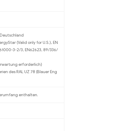
 Deutschland
rgyStar (Valid only for U.S.), EN
61000-3-2/3, EN62623, 89/336/
rwartung erforderlich)
erien des RAL UZ 78 (Blauer Eng
ferumfang enthalten.