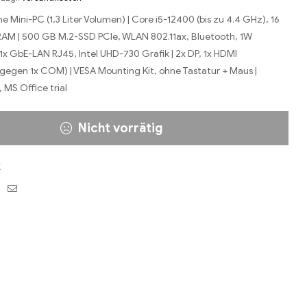
 Mini-PC (1,3 Liter Volumen) | Core i5-12400 (bis zu 4.4 GHz), 16
M | 500 GB M.2-SSD PCIe, WLAN 802.11ax, Bluetooth, 1W
 1x GbE-LAN RJ45, Intel UHD-730 Grafik | 2x DP, 1x HDMI
gegen 1x COM) | VESA Mounting Kit, ohne Tastatur + Maus |
 MS Office trial
Nicht vorrätig
C
ebook
Twitter
Email