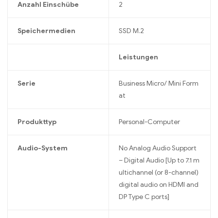
Anzahl Einschübe
2
Speichermedien
SSD M.2
Leistungen
Serie
Business Micro/ Mini Form
at
Produkttyp
Personal-Computer
Audio-System
No Analog Audio Support
– Digital Audio [Up to 7.1 m
ultichannel (or 8-channel)
digital audio on HDMI and
DP Type C ports]