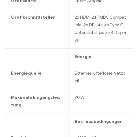
Grafikkarte
Intel® Graphics
Grafikschnittstellen
2x HDMI 2.1 TMDS Compat
ible, 2x DP 1.4a via Type C
Unterstützt bis zu 4 Displa
ys
Energie
Energiequelle
Externes lüfterloses Netzt
eil
Maximale Eingangsleis
90 W
tung
Betriebsbedingungen