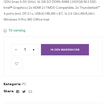
120U (max 5.00 GHz), 16 GB SO DDR5-RAM, | 500GB M.2 SSD,
Intel® Graphics | 2x HDMI 2.1 TMDS Compatible, 2x Thunderbolt™
4 ports (incl. DP 2.1 u. USB4) | WLAN + BT, 1x 2.5 Gb LAN RJ45 |
Windows 11 Pro, MS Office trial
92 vorrätig
-
+
IN DEN WARENKORB
Kategorie:
PC
Facebook
Twitter
Email
Share: