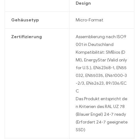
Design
Gehäusetyp
Micro-Format
Zertifizierung
Assemblierung nach ISO9
001 in Deutschland
Kompatibilität: SMBios (D
MI), EnergyStar (Valid only
for U.S.), EN62368-1, EN55
032, EN55035, EN61000-3
-2/3, EN62623, 89/336/EC
C
Das Produkt entspricht de
n Kriterien des RAL UZ 78
(Blauer Engel) 24-7 ready
(Erfordert 24-7 geeignete
SSD)