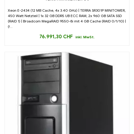
Xeon E-2434 (12 MB Cache, 4x 3.40 GHz) | TERRA SR301P MINITOWER,
450 Watt Netzteil | 1x 32 GB DDR5 UB ECC RAM, 2x 960 GB SATA SSD
(RAID 1) | Broadcom MegaRAID 9550-8i mit 4 GB Cache (RAID 0/1/10) |
(!...
76.991,30
CHF
inkl. MwSt.