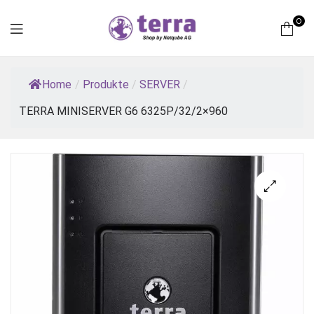
0
Terra
Home
/
Produkte
/
SERVER
/
Computer
TERRA MINISERVER G6 6325P/32/2×960