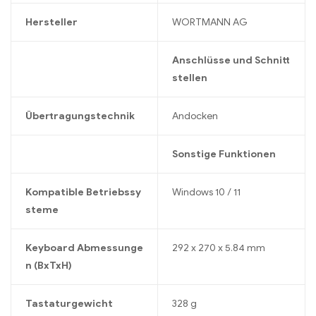
Hersteller
WORTMANN AG
Anschlüsse und Schnitt
stellen
Übertragungstechnik
Andocken
Sonstige Funktionen
Kompatible Betriebssy
Windows 10 / 11
steme
Keyboard Abmessunge
292 x 270 x 5.84 mm
n (BxTxH)
Tastaturgewicht
328 g