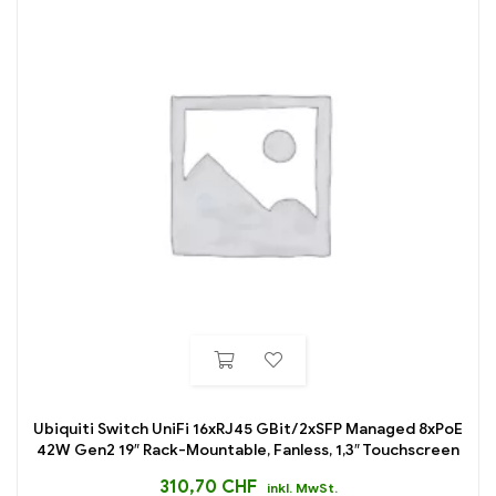
Ubiquiti Switch UniFi 16xRJ45 GBit/2xSFP Managed 8xPoE
42W Gen2 19″ Rack-Mountable, Fanless, 1,3″ Touchscreen
310,70
CHF
inkl. MwSt.