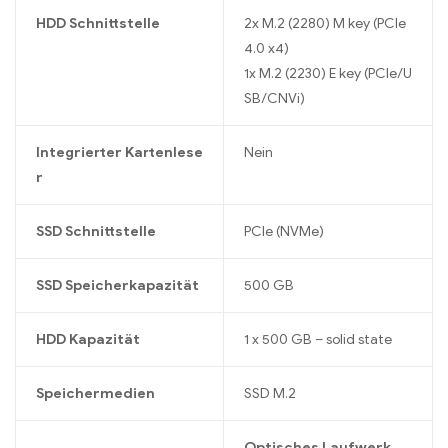
HDD Schnittstelle
2x M.2 (2280) M key (PCIe
4.0 x4)
1x M.2 (2230) E key (PCIe/U
SB/CNVi)
Integrierter Kartenlese
Nein
r
SSD Schnittstelle
PCIe (NVMe)
SSD Speicherkapazität
500 GB
HDD Kapazität
1 x 500 GB – solid state
Speichermedien
SSD M.2
Optisches Laufwerk