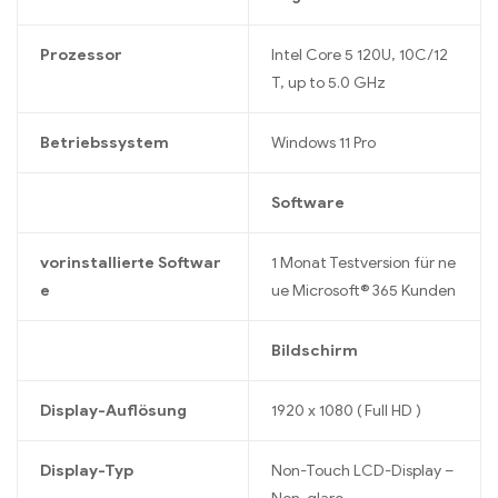
Prozessor
Intel Core 5 120U, 10C/12
T, up to 5.0 GHz
Betriebssystem
Windows 11 Pro
Software
vorinstallierte Softwar
1 Monat Testversion für ne
e
ue Microsoft® 365 Kunden
Bildschirm
Display-Auflösung
1920 x 1080 ( Full HD )
Display-Typ
Non-Touch LCD-Display –