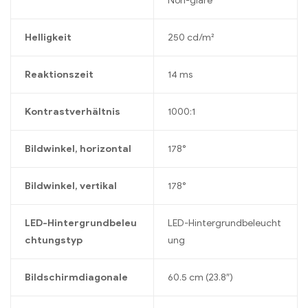
Non-glare
Helligkeit
250 cd/m²
Reaktionszeit
14 ms
Kontrastverhältnis
1000:1
Bildwinkel, horizontal
178°
Bildwinkel, vertikal
178°
LED-Hintergrundbeleu
LED-Hintergrundbeleucht
chtungstyp
ung
Bildschirmdiagonale
60.5 cm (23.8″)