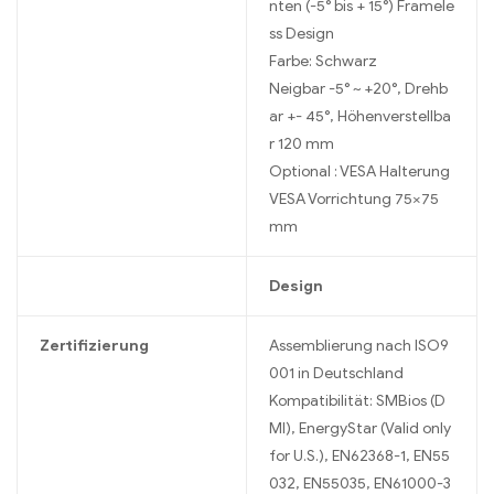
nten (-5° bis + 15°) Framele
ss Design
Farbe: Schwarz
Neigbar -5° ~ +20°, Drehb
ar +- 45°, Höhenverstellba
r 120 mm
Optional : VESA Halterung
VESA Vorrichtung 75×75
mm
Design
Zertifizierung
Assemblierung nach ISO9
001 in Deutschland
Kompatibilität: SMBios (D
MI), EnergyStar (Valid only
for U.S.), EN62368-1, EN55
032, EN55035, EN61000-3