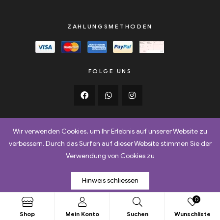
ZAHLUNGSMETHODEN
FOLGE UNS
Wir verwenden Cookies, um Ihr Erlebnis auf unserer Website zu
verbessern. Durch das Surfen auf dieser Website stimmen Sie der
AGB
Retoure
Versand & Lieferbedingungen
Verwendung von Cookies zu
Datenschutz
Impressum
Hinweis schliessen
Copyright © 2025
Netqube AG
. All Rights Reserved.
0
Shop
Mein Konto
Suchen
Wunschliste