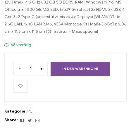
125H (max. 4.5 GHz), 32 GB SO DDR5-RAM | Windows 11 Pro, MS
Office trial | 500 GB M.2 SSD, Intel® Graphics | 2x HDMI, 2x USB 4
Gen 3×2 Type-C (unterstützt bis zu 4x Displays) | WLAN/ BT, 1x
2.5G LAN, 1x 1G LAN RJ45, VESA Montage Kit | Maße (HxBxT): 5,06
cm x 11,5 cm x 11,5 cm | (!) Tastatur + Maus optional
68 vorrätig
-
+
IN DEN WARENKORB
Kategorie:
PC
Facebook
Twitter
Email
Share: