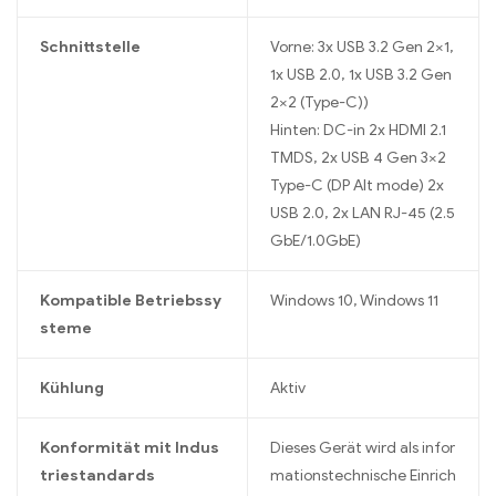
Schnittstelle
Vorne: 3x USB 3.2 Gen 2×1,
1x USB 2.0, 1x USB 3.2 Gen
2×2 (Type-C))
Hinten: DC-in 2x HDMI 2.1
TMDS, 2x USB 4 Gen 3×2
Type-C (DP Alt mode) 2x
USB 2.0, 2x LAN RJ-45 (2.5
GbE/1.0GbE)
Kompatible Betriebssy
Windows 10, Windows 11
steme
Kühlung
Aktiv
Konformität mit Indus
Dieses Gerät wird als infor
triestandards
mationstechnische Einrich