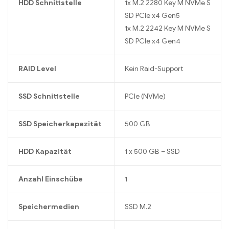
HDD Schnittstelle
1x M.2 2280 Key M NVMe S
SD PCIe x4 Gen5
1x M.2 2242 Key M NVMe S
SD PCIe x4 Gen4
RAID Level
Kein Raid-Support
SSD Schnittstelle
PCIe (NVMe)
SSD Speicherkapazität
500 GB
HDD Kapazität
1 x 500 GB – SSD
Anzahl Einschübe
1
Speichermedien
SSD M.2