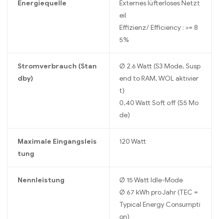
Energiequelle
Externes lüfterloses Netzt
eil
Effizienz/ Efficiency : >= 8
5%
Stromverbrauch (Stan
Ø 2.6 Watt (S3 Mode, Susp
dby)
end to RAM, WOL aktivier
t)
0,40 Watt Soft off (S5 Mo
de)
Maximale Eingangsleis
120 Watt
tung
Nennleistung
Ø 15 Watt Idle-Mode
Ø 67 kWh pro Jahr (TEC =
Typical Energy Consumpti
on)