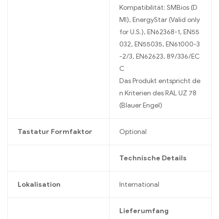
Kompatibilität: SMBios (D
MI), EnergyStar (Valid only
for U.S.), EN62368-1, EN55
032, EN55035, EN61000-3
-2/3, EN62623, 89/336/EC
C
Das Produkt entspricht de
n Kriterien des RAL UZ 78
(Blauer Engel)
Tastatur Formfaktor
Optional
Technische Details
Lokalisation
International
Lieferumfang