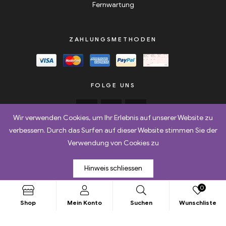
Fernwartung
ZAHLUNGSMETHODEN
FOLGE UNS
Wir verwenden Cookies, um Ihr Erlebnis auf unserer Website zu
verbessern. Durch das Surfen auf dieser Website stimmen Sie der
Verwendung von Cookies zu
AGB
Retoure
Versand & Lieferbedingungen
Hinweis schliessen
Datenschutz
Impressum
0
Copyright © 2025
Netqube AG
. All Rights Reserved.
Shop
Mein Konto
Suchen
Wunschliste