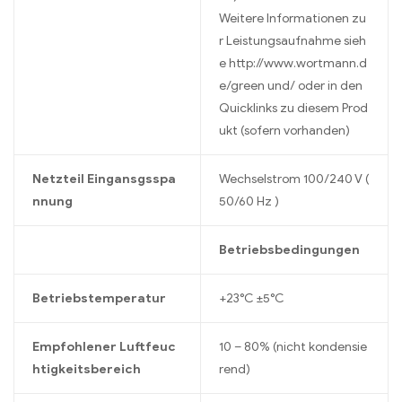
Weitere Informationen zu
r Leistungsaufnahme sieh
e http://www.wortmann.d
e/green und/ oder in den
Quicklinks zu diesem Prod
ukt (sofern vorhanden)
Netzteil Eingansgsspa
Wechselstrom 100/240 V (
nnung
50/60 Hz )
Betriebsbedingungen
Betriebstemperatur
+23°C ±5°C
Empfohlener Luftfeuc
10 – 80% (nicht kondensie
htigkeitsbereich
rend)