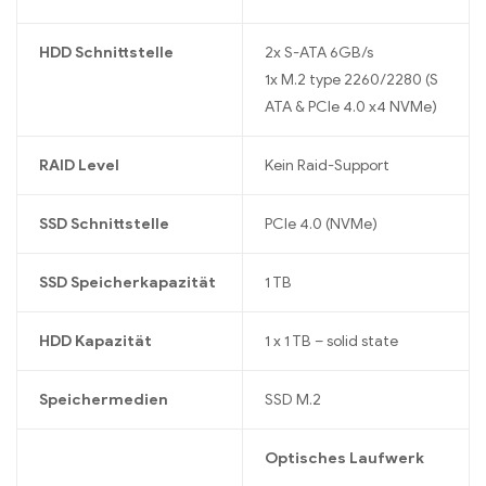
HDD Schnittstelle
2x S-ATA 6GB/s
1x M.2 type 2260/2280 (S
ATA & PCIe 4.0 x4 NVMe)
RAID Level
Kein Raid-Support
SSD Schnittstelle
PCIe 4.0 (NVMe)
SSD Speicherkapazität
1 TB
HDD Kapazität
1 x 1 TB – solid state
Speichermedien
SSD M.2
Optisches Laufwerk