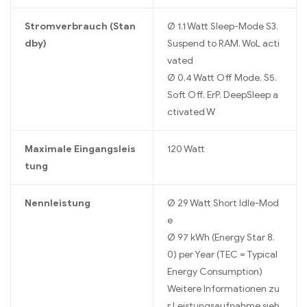
Stromverbrauch (Stan
Ø 1.1 Watt Sleep-Mode S3.
dby)
Suspend to RAM. WoL acti
vated
Ø 0.4 Watt Off Mode. S5.
Soft Off. ErP. DeepSleep a
ctivated W
Maximale Eingangsleis
120 Watt
tung
Nennleistung
Ø 29 Watt Short Idle-Mod
e
Ø 97 kWh (Energy Star 8.
0) per Year (TEC = Typical
Energy Consumption)
Weitere Informationen zu
r Leistungsaufnahme sieh