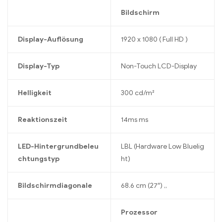
Bildschirm
Display-Auflösung
1920 x 1080 ( Full HD )
Display-Typ
Non-Touch LCD-Display
Helligkeit
300 cd/m²
Reaktionszeit
14ms ms
LED-Hintergrundbeleu
LBL (Hardware Low Bluelig
chtungstyp
ht)
Bildschirmdiagonale
68.6 cm (27″) „
Prozessor