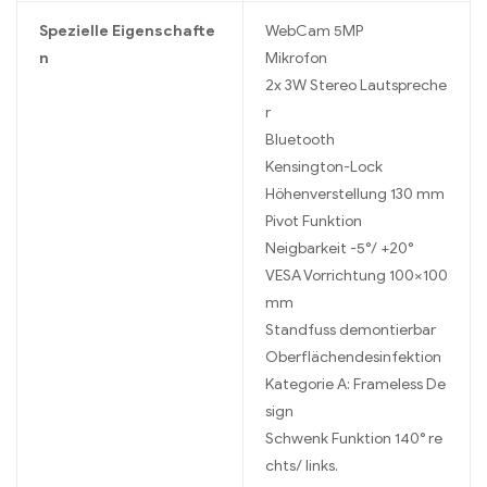
Spezielle Eigenschafte
WebCam 5MP
n
Mikrofon
2x 3W Stereo Lautspreche
r
Bluetooth
Kensington-Lock
Höhenverstellung 130 mm
Pivot Funktion
Neigbarkeit -5°/ +20°
VESA Vorrichtung 100×100
mm
Standfuss demontierbar
Oberflächendesinfektion
Kategorie A: Frameless De
sign
Schwenk Funktion 140° re
chts/ links.