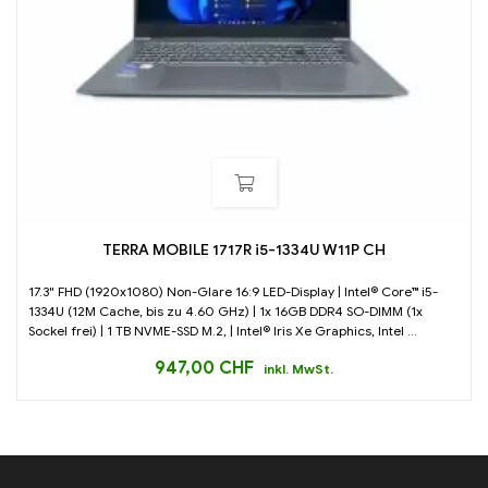
TERRA MOBILE 1717R i5-1334U W11P CH
17.3" FHD (1920x1080) Non-Glare 16:9 LED-Display | Intel® Core™ i5-
1334U (12M Cache, bis zu 4.60 GHz) | 1x 16GB DDR4 SO-DIMM (1x
Sockel frei) | 1 TB NVME-SSD M.2, | Intel® Iris Xe Graphics, Intel ...
947,00
CHF
inkl. MwSt.