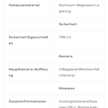
Gehäusematerial
Aluminium-Magnesium Le
gierung
Sicherheit
Sicherheit Eigenschaft
TPM 2.0
en
Kamera
Hauptkamera-Auflösu
5 Megapixel (Windows Hell
ng
o Kamera)
Hinweise
Zusatzinformationen
Dockingstationanschluss
über USB-C (Bilddarstellu