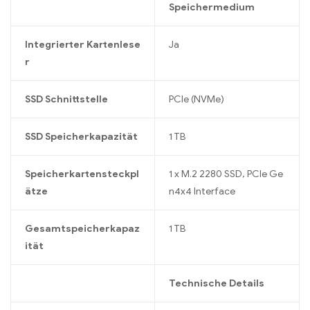
Speichermedium
Integrierter Kartenlese
Ja
r
SSD Schnittstelle
PCIe (NVMe)
SSD Speicherkapazität
1 TB
Speicherkartensteckpl
1 x M.2 2280 SSD, PCIe Ge
ätze
n4x4 Interface
Gesamtspeicherkapaz
1 TB
ität
Technische Details