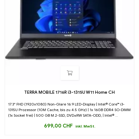
TERRA MOBILE 1716R i3-1315U W11 Home CH
17.3" FHD (1920x1080) Non-Glare 16:9 LED-Display | Intel® Core™ i3-
1315U Prozessor (10M Cache, bis zu 4.5 GHz) | 1x 16GB DDR4 SO-DIMM
(1x Sockel frei) | 500 GB M.2-SSD, DVD±RW SATA-ODD, | Intel® ...
699,00
CHF
inkl. MwSt.