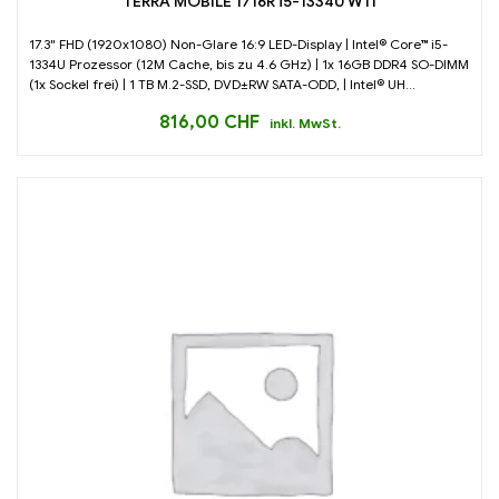
TERRA MOBILE 1716R i5-1334U W11
17.3" FHD (1920x1080) Non-Glare 16:9 LED-Display | Intel® Core™ i5-
1334U Prozessor (12M Cache, bis zu 4.6 GHz) | 1x 16GB DDR4 SO-DIMM
(1x Sockel frei) | 1 TB M.2-SSD, DVD±RW SATA-ODD, | Intel® UH...
816,00
CHF
inkl. MwSt.