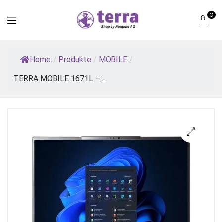
0
Terra
Home
/
Produkte
/
MOBILE
/
Computer
TERRA MOBILE 1671L –...