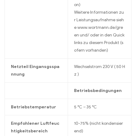
on)
Weitere Informationen zu
r Leistungsaufnahme sieh
e www.wortmann.de/gre
en und/ oder in den Quick
links zu diesem Produkt (s
ofern vorhanden)
Netzteil Eingansgsspa
Wechselstrom 230 V ( 50 H
nnung
z )
Betriebsbedingungen
Betriebstemperatur
5 °C – 35 °C
Empfohlener Luftfeuc
10-75% (nicht kondensier
htigkeitsbereich
end)