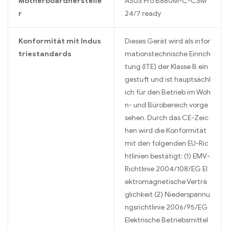
Motherboardherstelle
ASUS Pro B860M-C-CSM
r
24/7 ready
Konformität mit Indus
Dieses Gerät wird als infor
triestandards
mationstechnische Einrich
tung (ITE) der Klasse B ein
gestuft und ist hauptsächl
ich für den Betrieb im Woh
n- und Bürobereich vorge
sehen. Durch das CE-Zeic
hen wird die Konformität
mit den folgenden EU-Ric
htlinien bestätigt: (1) EMV-
Richtlinie 2004/108/EG El
ektromagnetische Verträ
glichkeit (2) Niederspannu
ngsrichtlinie 2006/95/EG
Elektrische Betriebsmittel