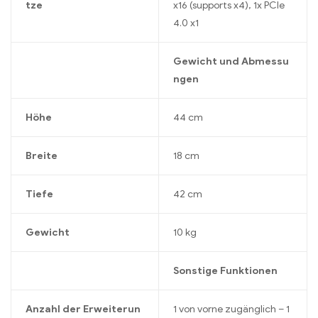
tze
x16 (supports x4), 1x PCIe
4.0 x1
Gewicht und Abmessu
ngen
Höhe
44 cm
Breite
18 cm
Tiefe
42 cm
Gewicht
10 kg
Sonstige Funktionen
Anzahl der Erweiterun
1 von vorne zugänglich – 1