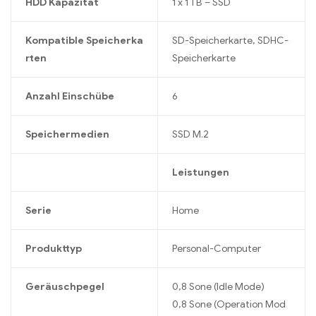
HDD Kapazität
1 x 1 TB – SSD
Kompatible Speicherka
SD-Speicherkarte, SDHC-
rten
Speicherkarte
Anzahl Einschübe
6
Speichermedien
SSD M.2
Leistungen
Serie
Home
Produkttyp
Personal-Computer
Geräuschpegel
0,8 Sone (Idle Mode)
0,8 Sone (Operation Mod