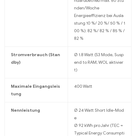
ndardbetrieb max. 60 Stu
nden/Woche
Energieeffizienz bei Ausla
stung 10 %/ 20 %/ 50 % / 1
00 %): 82 %/ 82 % / 85 % /
82 %
Stromverbrauch (Stan
Ø 1.8 Watt (S3 Mode, Susp
dby)
end to RAM, WOL aktivier
t)
Maximale Eingangsleis
400 Watt
tung
Nennleistung
Ø 24 Watt Short Idle-Mod
e
Ø 92 kWh pro Jahr (TEC =
Typical Energy Consumpti