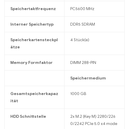
Speichertaktfrequenz
PC5600 MHz
Interner Speichertyp
DDR5 SDRAM
Speicherkartensteckpl
4 Stück(e)
ätze
Memory Formfaktor
DIMM 288-PIN
Speichermedium
Gesamtspeicherkapaz
1000 GB
ität
HDD Schnittstelle
2x M.2 (Key M) 2280/226
0/2242 PCIe 5.0 x4 mode